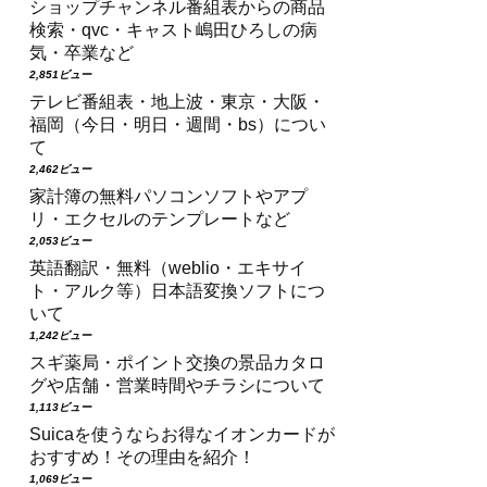
ショップチャンネル番組表からの商品
検索・qvc・キャスト嶋田ひろしの病
気・卒業など
2,851ビュー
テレビ番組表・地上波・東京・大阪・
福岡（今日・明日・週間・bs）につい
て
2,462ビュー
家計簿の無料パソコンソフトやアプ
リ・エクセルのテンプレートなど
2,053ビュー
英語翻訳・無料（weblio・エキサイ
ト・アルク等）日本語変換ソフトにつ
いて
1,242ビュー
スギ薬局・ポイント交換の景品カタロ
グや店舗・営業時間やチラシについて
1,113ビュー
Suicaを使うならお得なイオンカードが
おすすめ！その理由を紹介！
1,069ビュー