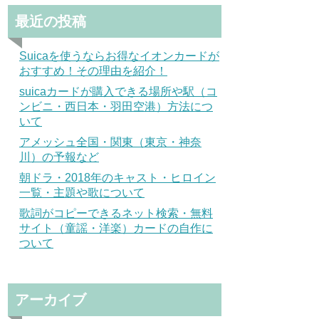
最近の投稿
Suicaを使うならお得なイオンカードが
おすすめ！その理由を紹介！
suicaカードが購入できる場所や駅（コ
ンビニ・西日本・羽田空港）方法につ
いて
アメッシュ全国・関東（東京・神奈
川）の予報など
朝ドラ・2018年のキャスト・ヒロイン
一覧・主題や歌について
歌詞がコピーできるネット検索・無料
サイト（童謡・洋楽）カードの自作に
ついて
アーカイブ