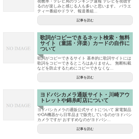
視聴率・テレビ局のランキング速報 テレビを視聴す
るのが楽しみと感じる人も多いと思います。 バラエ
ティー番組やドラマ、報道番組...
記事を読む
歌詞がコピーできるネット検索・無料
サイト（童謡・洋楽）カードの自作に
ついて
歌詞がコピーできるサイト 基本的に歌詞サイトには
歌詞をコピーできるところはありません。 無断転載
などを防止するためにコピーできなくな...
記事を読む
ヨドバシカメラ通販サイト・川崎アウ
トレットや錦糸町店について
ヨドバシカメラの通販公式サイトについて 家電製品
やOA機器から日常品まで販売しているのがヨドバシ
カメラですが おすすめなのがヨドバシ...
記事を読む