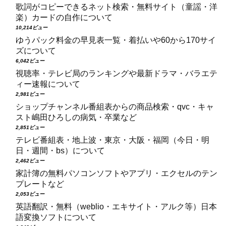
歌詞がコピーできるネット検索・無料サイト（童謡・洋
楽）カードの自作について
10,214ビュー
ゆうパック料金の早見表一覧・着払いや60から170サイ
ズについて
6,042ビュー
視聴率・テレビ局のランキングや最新ドラマ・バラエテ
ィー速報について
2,981ビュー
ショップチャンネル番組表からの商品検索・qvc・キャ
スト嶋田ひろしの病気・卒業など
2,851ビュー
テレビ番組表・地上波・東京・大阪・福岡（今日・明
日・週間・bs）について
2,462ビュー
家計簿の無料パソコンソフトやアプリ・エクセルのテン
プレートなど
2,053ビュー
英語翻訳・無料（weblio・エキサイト・アルク等）日本
語変換ソフトについて